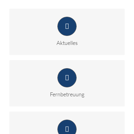
Die wichtigsten Informationen aus dem
Steuerrecht
Aktuelles
Ihre schnelle Hilfe für Buchhaltung /
Lohnabrechnung
Fernbetreuung
Informationen zu DATEV Meine Steuern